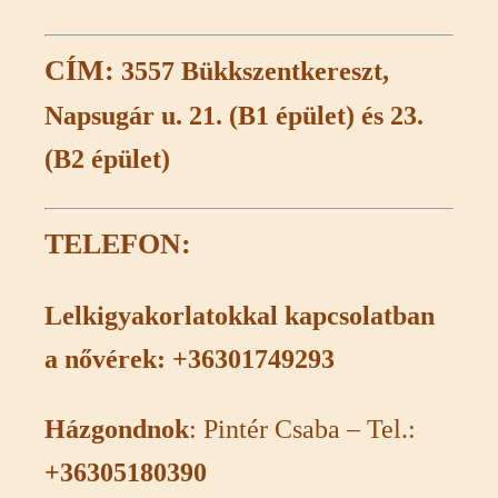
CÍM:
3557 Bükkszentkereszt,
Napsugár u. 21. (B1 épület) és 23.
(B2 épület)
TELEFON:
Lelkigyakorlatokkal kapcsolatban
a nővérek: +36301749293
Házgondnok
: Pintér Csaba – Tel.:
+36305180390