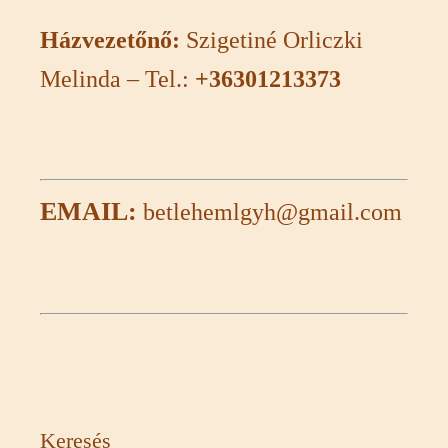
Házvezetőnő:
Szigetiné Orliczki
Melinda – Tel.:
+36301213373
EMAIL:
betlehemlgyh@gmail.com
Keresés