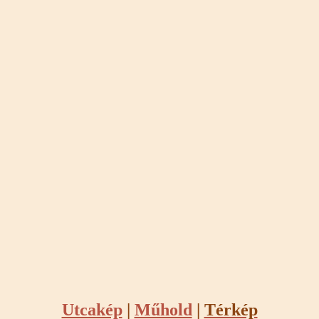
Utcakép
|
Műhold
|
Térkép