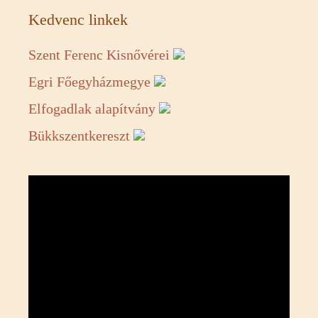
Kedvenc linkek
Szent Ferenc Kisnővérei
Egri Főegyházmegye
Elfogadlak alapítvány
Bükkszentkereszt