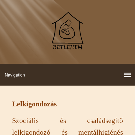
Lelkigondozás
Szociális és családsegítő
lelkigondozó és mentálhigiénés