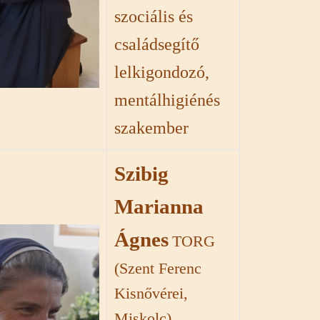
szociális és
családsegítő
lelkigondozó,
mentálhigiénés
szakember
Szibig
Marianna
Ágnes
TORG
(Szent Ferenc
Kisnővérei,
Miskolc)