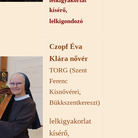
lelkigyakorlat
kísérő,
lelkigondozó
Czopf Éva
Klára nővér
TORG (Szent
Ferenc
Kisnővérei,
Bükkszentkereszt)
lelkigyakorlat
kísérő,