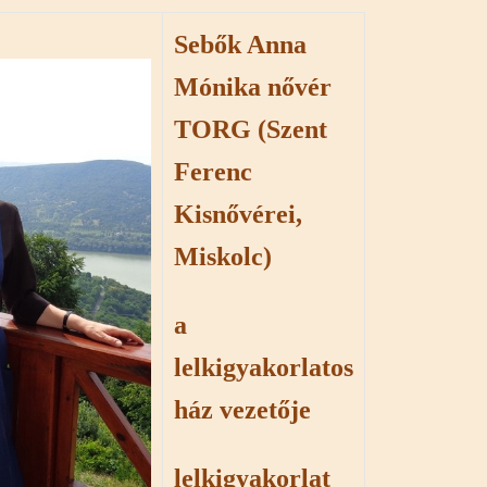
Sebők Anna
Mónika nővér
TORG (Szent
Ferenc
Kisnővérei,
Miskolc)
a
lelkigyakorlatos
ház vezetője
lelkigyakorlat