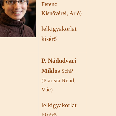
Ferenc
Kisnővérei, Arló)
lelkigyakorlat
kísérő
P. Nádudvari
Miklós
SchP
(Piarista Rend,
Vác)
lelkigyakorlat
kísérő