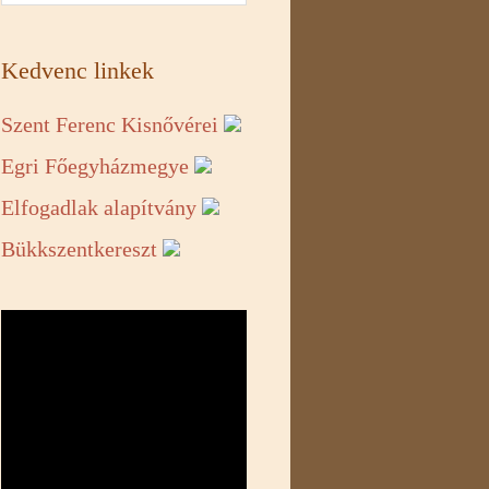
Kedvenc linkek
Szent Ferenc Kisnővérei
Egri Főegyházmegye
Elfogadlak alapítvány
Bükkszentkereszt